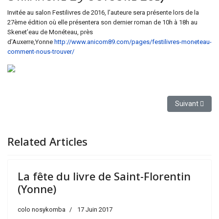
Invitée au salon Festilivres de 2016, l’auteure sera présente lors de la
27ème édition où elle présentera son dernier roman de 10h à 18h au
Skenet’eau de Monéteau, près
d’Auxerre,Yonne
http://www.anicom89.com/pages/festilivres-moneteau-
comment-nous-trouver/
Article suivan
Suivant
Related Articles
La fête du livre de Saint-Florentin
(Yonne)
colo nosykomba
17 Juin 2017