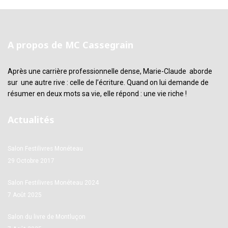
A propos de MC Cassegrain
Après une carrière professionnelle dense, Marie-Claude aborde
sur une autre rive : celle de l’écriture. Quand on lui demande de
résumer en deux mots sa vie, elle répond : une vie riche !
Actualités
Salon Festilivres Monéteau
29 Octobre 2017
Salon Festilivres Monéteau 2024
7 Août 2025
Salon du livre de Montluçon