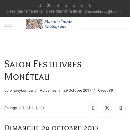
+33 (0)6 13 16 80 43
+33 (0)6 13 16 80 43
exocet.mcc@free.fr
Salon Festilivres
Monéteau
colo nosykomba
Actualités
29 Octobre 2017
Clics : 39
Ratings
(0)
Dimanche 29 octobre 2017